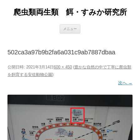
爬虫類両生類 餌・すみか研究所
コ
メニュー
ン
テ
ン
ツ
へ
502ca3a97b9b2fa6a031c9ab7887dbaa
ス
キ
ッ
プ
公開日時:
2021年3月14日
600 × 450
(
豊かな自然の中で丁寧に爬虫類
を飼育する安佐動物公園
)
次へ →