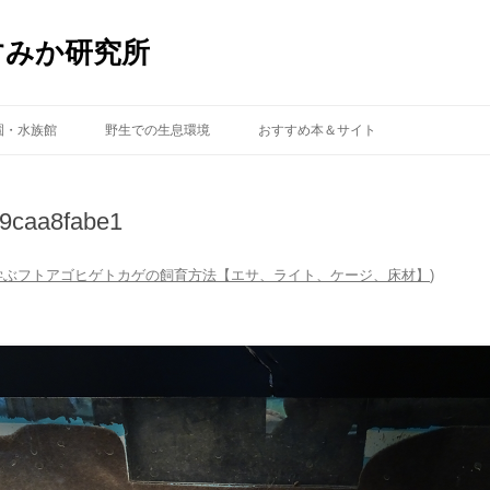
すみか研究所
コ
ン
園・水族館
野生での生息環境
おすすめ本＆サイト
テ
ン
ツ
へ
ス
9caa8fabe1
キ
ッ
プ
学ぶフトアゴヒゲトカゲの飼育方法【エサ、ライト、ケージ、床材】
)