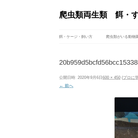
爬虫類両生類 餌・
餌・ケージ・飼い方
爬虫類がいる動物
20b959d5bcfd56bcc15338
公開日時:
2020年9月6日
600 × 450
(
プロに
← 前へ