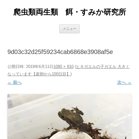
爬虫類両生類 餌・すみか研究所
コ
メニュー
ン
テ
ン
ツ
へ
9d03c32d25f59234cab6868e3908af5e
ス
キ
ッ
プ
公開日時:
2019年6月11日
1080 × 810
(
ヒキガエルの子ガエル 大きく
なっています【産卵から100日目】
)
← 前へ
次へ →