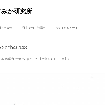
すみか研究所
コ
ン
園・水族館
野生での生息環境
おすすめ本＆サイト
テ
ン
ツ
へ
ス
72ecb46a48
キ
ッ
プ
エル 跳躍力がついてきました【産卵から111日目】
)