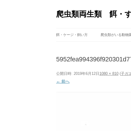
爬虫類両生類 餌・
餌・ケージ・飼い方
爬虫類がいる動物
5952fea994396f920301d7
公開日時:
2019年6月12日
1080 × 810
(
子ガ
← 前へ