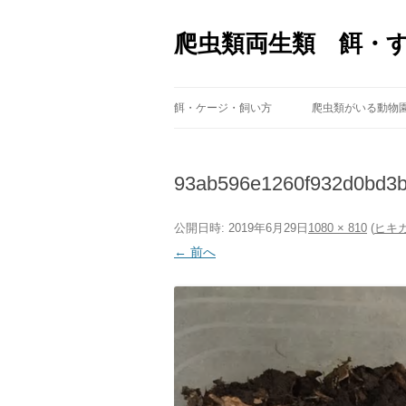
爬虫類両生類 餌・
餌・ケージ・飼い方
爬虫類がいる動物
93ab596e1260f932d0bd3b
公開日時:
2019年6月29日
1080 × 810
(
ヒキ
← 前へ