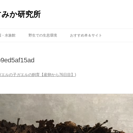
すみか研究所
コ
ン
園・水族館
野生での生息環境
おすすめ本＆サイト
テ
ン
ツ
へ
ス
9ed5af15ad
キ
ッ
プ
ガエルの子ガエルの飼育【産卵から76日目】
)