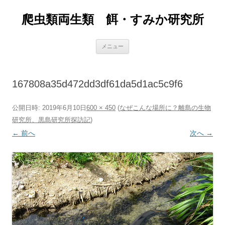
爬虫類両生類 餌・すみか研究所
コ
メニュー
ン
テ
ン
ツ
へ
167808a35d472dd3df61da5d1ac5c9f6
ス
キ
ッ
プ
公開日時:
2019年6月10日
600 × 450
(
なぜこんな場所に？離島の生物
研究所、黒島研究所探訪記
)
← 前へ
次へ →