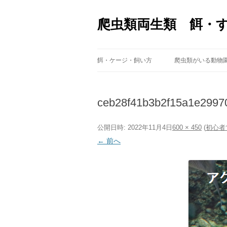
爬虫類両生類 餌・
餌・ケージ・飼い方
爬虫類がいる動物
ceb28f41b3b2f15a1e2997
公開日時:
2022年11月4日
600 × 450
(
初心者
← 前へ