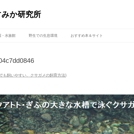
すみか研究所
コ
ン
園・水族館
野生での生息環境
おすすめ本＆サイト
テ
ン
ツ
へ
ス
04c7dd0846
キ
ッ
プ
でも飼いやすい、クサガメの飼育方法
)