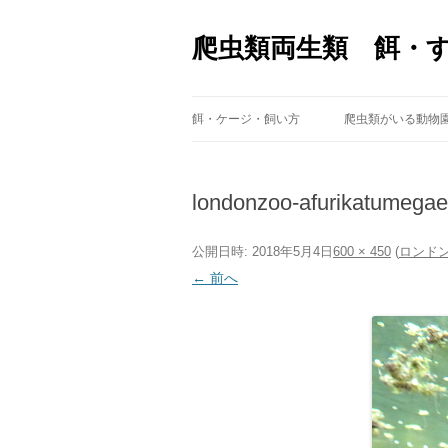
爬虫類両生類 餌・
餌・ケージ・飼い方
爬虫類がいる動物
londonzoo-afurikatumegae
公開日時:
2018年5月4日
600 × 450
(
ロンド
← 前へ