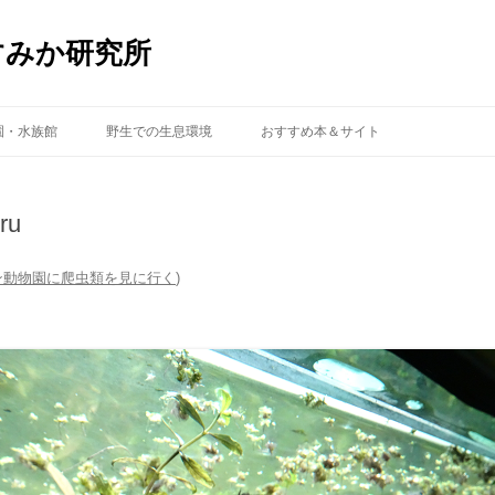
すみか研究所
コ
ン
園・水族館
野生での生息環境
おすすめ本＆サイト
テ
ン
ツ
へ
ス
ru
キ
ッ
プ
ン動物園に爬虫類を見に行く
)