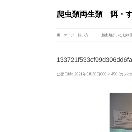
爬虫類両生類 餌・
餌・ケージ・飼い方
爬虫類がいる動物
133721f533cf99d306dd6f
公開日時:
2021年5月30日
600 × 450
(
カメの