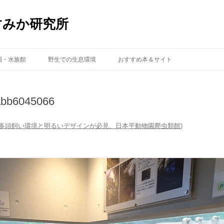
すみか研究所
コ
ン
園・水族館
野生での生息環境
おすすめ本＆サイト
テ
ン
ツ
へ
ス
abb6045066
キ
ッ
プ
多頭飼い環境と明るいデザインが必見、日本平動物園爬虫類館
)