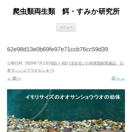
爬虫類両生類 餌・すみか研究所
コ
メニュー
ン
テ
ン
ツ
へ
62e98d13e0b69fe97e71ccb76cc59d39
ス
キ
ッ
プ
公開日時:
2020年7月13日
600 × 450
(
渓谷沿いの有尾類飼育施設・日
本サンショウウオセンター
)
← 前へ
次へ →