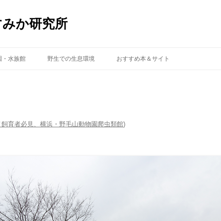
すみか研究所
コ
ン
園・水族館
野生での生息環境
おすすめ本＆サイト
テ
ン
ツ
へ
ス
キ
ッ
プ
メ飼育者必見、横浜・野毛山動物園爬虫類館
)