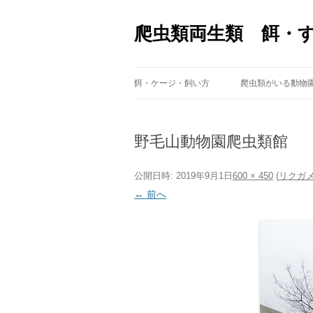
爬虫類両生類 餌・
餌・ケージ・飼い方
爬虫類がいる動物
野毛山動物園爬虫類館
公開日時:
2019年9月1日
600 × 450
(
リクガ
← 前へ