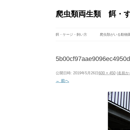
爬虫類両生類 餌・
餌・ケージ・飼い方
爬虫類がいる動物
5b00cf97aae9096ec4950
公開日時:
2019年5月26日
600 × 450
(
名前か
← 前へ