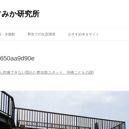
すみか研究所
コ
ン
園・水族館
野生での生息環境
おすすめ本＆サイト
テ
ン
ツ
へ
ス
d650aa9d90e
キ
ッ
プ
ら想像できない隠れた爬虫類スポット、沖縄こどもの国
)