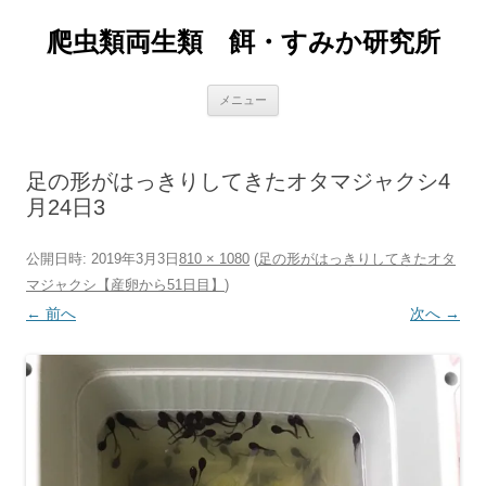
爬虫類両生類 餌・すみか研究所
コ
メニュー
ン
テ
ン
ツ
へ
足の形がはっきりしてきたオタマジャクシ4
ス
キ
月24日3
ッ
プ
公開日時:
2019年3月3日
810 × 1080
(
足の形がはっきりしてきたオタ
マジャクシ【産卵から51日目】
)
← 前へ
次へ →