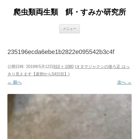
爬虫類両生類 餌・すみか研究所
コ
メニュー
ン
テ
ン
ツ
へ
235196ecda6ebe1b2822e095542b3c4f
ス
キ
ッ
プ
公開日時:
2019年5月12日
810 × 1080
(
オタマジャクシの後ろ足 はっ
きり見えます【産卵から54日目】
)
← 前へ
次へ →