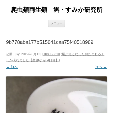
爬虫類両生類 餌・すみか研究所
コ
メニュー
ン
テ
ン
ツ
へ
9b778aba177b515841caa75f40518989
ス
キ
ッ
プ
公開日時:
2019年5月12日
1080 × 810
(
尾が短くなったおたまじゃく
しが現れました【産卵から64日目】
)
← 前へ
次へ →