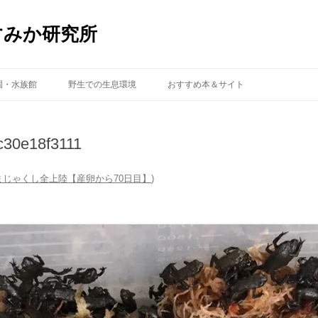
すみか研究所
コ
ン
園・水族館
野生での生息環境
おすすめ本＆サイト
テ
ン
ツ
へ
ス
30e18f3111
キ
ッ
プ
まじゃくし全上陸【産卵から70日目】
)