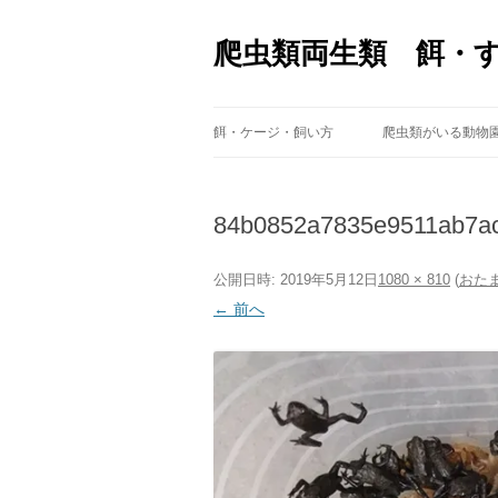
爬虫類両生類 餌・
餌・ケージ・飼い方
爬虫類がいる動物
84b0852a7835e9511ab7ac
公開日時:
2019年5月12日
1080 × 810
(
おた
← 前へ