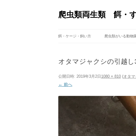
爬虫類両生類 餌・
餌・ケージ・飼い方
爬虫類がいる動物
オタマジャクシの引越し
公開日時:
2019年3月2日
1080 × 810
(
オタマ
← 前へ