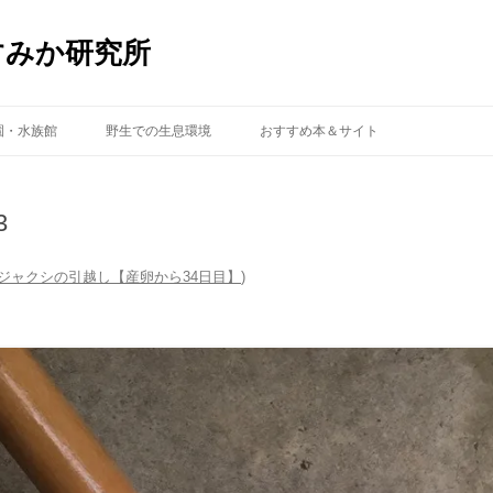
すみか研究所
コ
ン
園・水族館
野生での生息環境
おすすめ本＆サイト
テ
ン
ツ
へ
ス
3
キ
ッ
プ
ジャクシの引越し【産卵から34日目】
)