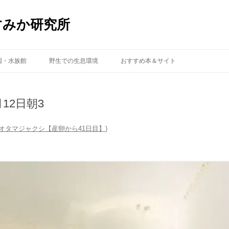
すみか研究所
コ
ン
園・水族館
野生での生息環境
おすすめ本＆サイト
テ
ン
ツ
へ
ス
12日朝3
キ
ッ
プ
オタマジャクシ【産卵から41日目】
)