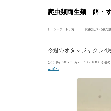
爬虫類両生類 餌・
餌・ケージ・飼い方
爬虫類がいる動物
今週のオタマジャクシ4月
公開日時:
2019年3月2日
810 × 1080
(
今週の
← 前へ