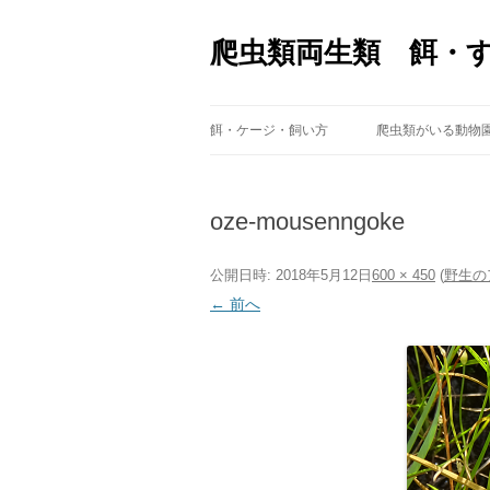
爬虫類両生類 餌・
餌・ケージ・飼い方
爬虫類がいる動物
oze-mousenngoke
公開日時:
2018年5月12日
600 × 450
(
野生の
← 前へ