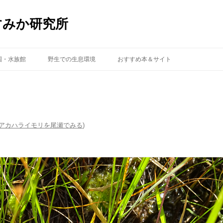
すみか研究所
コ
ン
園・水族館
野生での生息環境
おすすめ本＆サイト
テ
ン
ツ
へ
ス
キ
ッ
プ
アカハライモリを尾瀬でみる
)