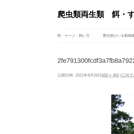
爬虫類両生類 餌・
餌・ケージ・飼い方
爬虫類がいる動物
2fe791300fcdf3a7fb8a792
公開日時:
2021年9月26日
600 × 450
(
三河で