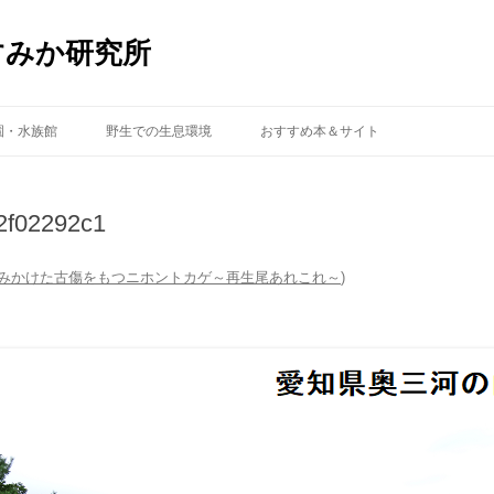
すみか研究所
コ
ン
園・水族館
野生での生息環境
おすすめ本＆サイト
テ
ン
ツ
へ
ス
2f02292c1
キ
ッ
プ
みかけた古傷をもつニホントカゲ～再生尾あれこれ～
)