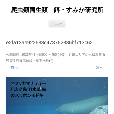
爬虫類両生類 餌・すみか研究所
コ
メニュー
ン
テ
ン
ツ
へ
e2fa13ae922688c478762836bf713c62
ス
キ
ッ
プ
公開日時:
2021年4月4日
600 × 450
(
中部・近畿エリアの本格派爬虫
類両生類展示施設・鳥羽水族館
)
← 前へ
次へ →