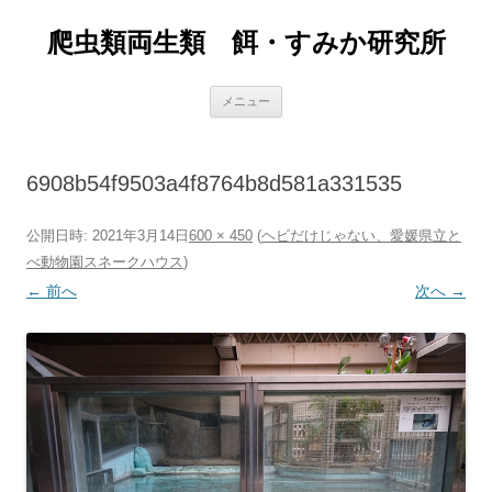
爬虫類両生類 餌・すみか研究所
コ
メニュー
ン
テ
ン
ツ
へ
6908b54f9503a4f8764b8d581a331535
ス
キ
ッ
プ
公開日時:
2021年3月14日
600 × 450
(
ヘビだけじゃない、愛媛県立と
べ動物園スネークハウス
)
← 前へ
次へ →