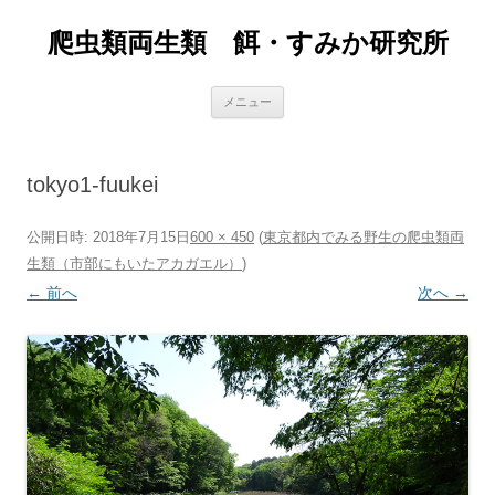
爬虫類両生類 餌・すみか研究所
コ
メニュー
ン
テ
ン
ツ
へ
tokyo1-fuukei
ス
キ
ッ
プ
公開日時:
2018年7月15日
600 × 450
(
東京都内でみる野生の爬虫類両
生類（市部にもいたアカガエル）
)
← 前へ
次へ →