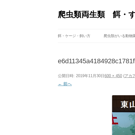
爬虫類両生類 餌・
餌・ケージ・飼い方
爬虫類がいる動物
e6d11345a4184928c1781f
公開日時:
2019年11月30日
600 × 450
(
アカ
← 前へ