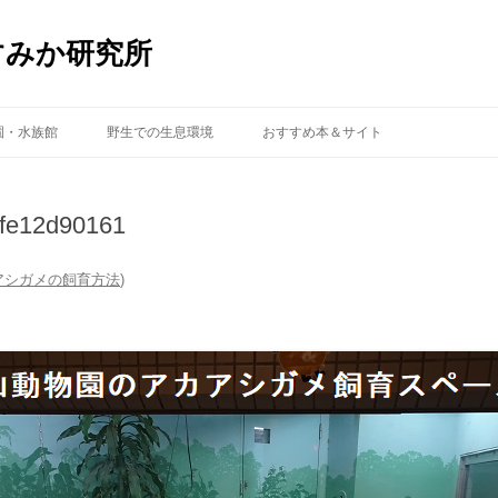
すみか研究所
コ
ン
園・水族館
野生での生息環境
おすすめ本＆サイト
テ
ン
ツ
へ
ス
fe12d90161
キ
ッ
プ
アシガメの飼育方法
)