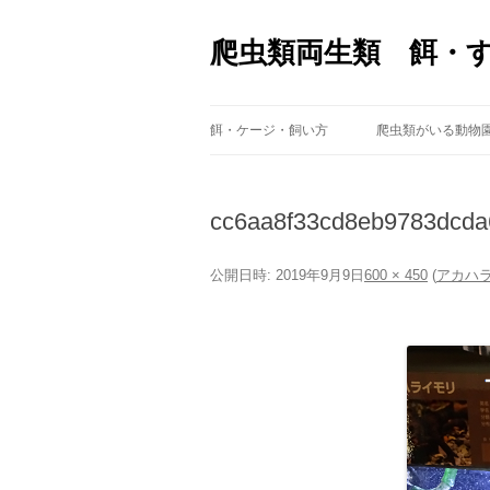
爬虫類両生類 餌・
餌・ケージ・飼い方
爬虫類がいる動物
cc6aa8f33cd8eb9783dcda
公開日時:
2019年9月9日
600 × 450
(
アカハ