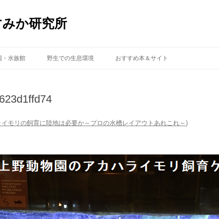
すみか研究所
コ
ン
園・水族館
野生での生息環境
おすすめ本＆サイト
テ
ン
ツ
へ
ス
623d1ffd74
キ
ッ
プ
ライモリの飼育に陸地は必要か～プロの水槽レイアウトあれこれ～
)