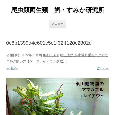
爬虫類両生類 餌・すみか研究所
コ
メニュー
ン
テ
ン
ツ
へ
0c8b1399a4e601c5c1f32ff120c2802d
ス
キ
ッ
プ
公開日時:
2022年11月8日
600 × 450
(
樹上性だが水場も重要？アマガ
エルの飼い方【ケージレイアウト多数】
)
← 前へ
次へ →