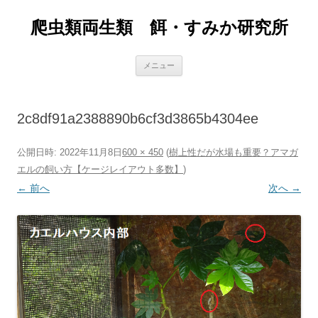
爬虫類両生類 餌・すみか研究所
コ
メニュー
ン
テ
ン
ツ
へ
2c8df91a2388890b6cf3d3865b4304ee
ス
キ
ッ
プ
公開日時:
2022年11月8日
600 × 450
(
樹上性だが水場も重要？アマガ
エルの飼い方【ケージレイアウト多数】
)
← 前へ
次へ →