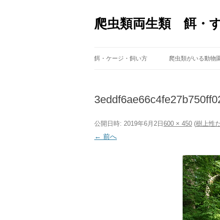
爬虫類両生類 餌・
餌・ケージ・飼い方
爬虫類がいる動物
3eddf6ae66c4fe27b750ff
公開日時:
2019年6月2日
600 × 450
(
樹上性
← 前へ