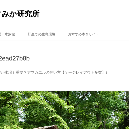
すみか研究所
コ
ン
園・水族館
野生での生息環境
おすすめ本＆サイト
テ
ン
ツ
へ
ス
02ead27b8b
キ
ッ
プ
だが水場も重要？アマガエルの飼い方【ケージレイアウト多数】
)