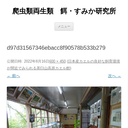
爬虫類両生類 餌・すみか研究所
コ
メニュー
ン
テ
ン
ツ
へ
d97d31567346ebacc8f90578b533b279
ス
キ
ッ
プ
公開日時:
2022年8月16日
600 × 450
(
日本産カエルの良好な飼育環境
が間近でみられる茶臼山高原カエル館
)
← 前へ
次へ →