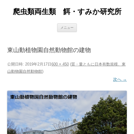
爬虫類両生類 餌・すみか研究所
コ
メニュー
ン
テ
ン
ツ
へ
東山動植物園自然動物館の建物
ス
キ
ッ
プ
公開日時:
2019年2月17日
600 × 450
(
質・量ともに日本有数規模、東
山動物園自然動物館
)
次へ →