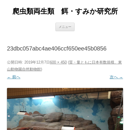
爬虫類両生類 餌・すみか研究所
コ
メニュー
ン
テ
ン
ツ
へ
23dbc057abc4ae406ccf650ee45b0856
ス
キ
ッ
プ
公開日時:
2019年12月7日
600 × 450
(
質・量ともに日本有数規模、東
山動物園自然動物館
)
← 前へ
次へ →