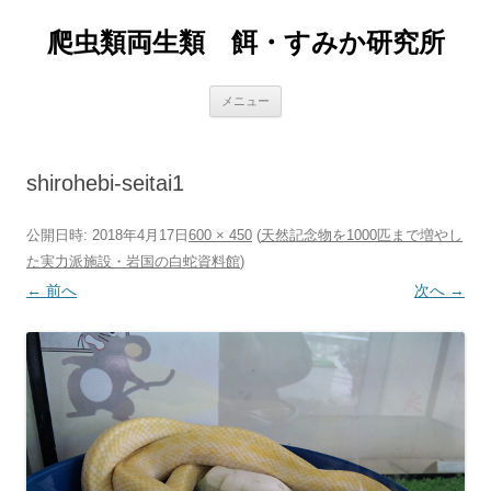
爬虫類両生類 餌・すみか研究所
コ
メニュー
ン
テ
ン
ツ
へ
shirohebi-seitai1
ス
キ
ッ
プ
公開日時:
2018年4月17日
600 × 450
(
天然記念物を1000匹まで増やし
た実力派施設・岩国の白蛇資料館
)
← 前へ
次へ →