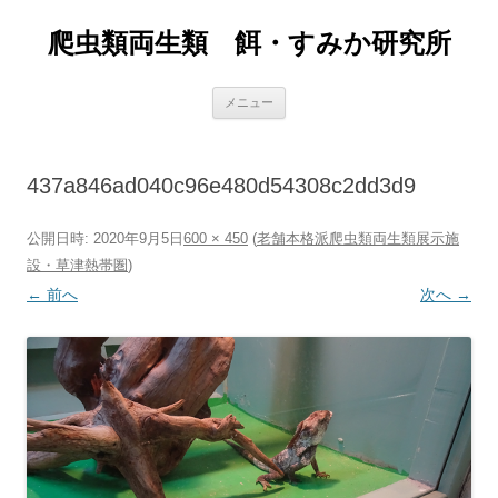
爬虫類両生類 餌・すみか研究所
コ
メニュー
ン
テ
ン
ツ
へ
437a846ad040c96e480d54308c2dd3d9
ス
キ
ッ
プ
公開日時:
2020年9月5日
600 × 450
(
老舗本格派爬虫類両生類展示施
設・草津熱帯圏
)
← 前へ
次へ →