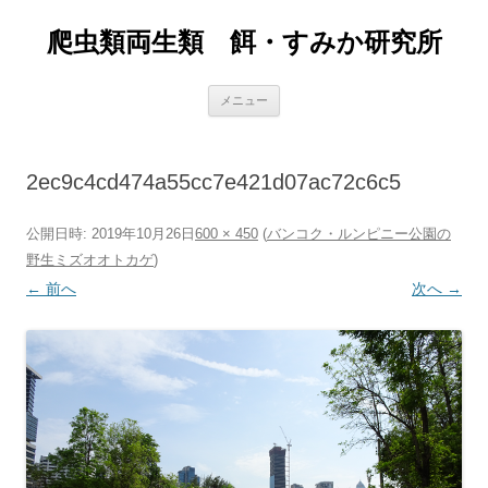
爬虫類両生類 餌・すみか研究所
コ
メニュー
ン
テ
ン
ツ
へ
2ec9c4cd474a55cc7e421d07ac72c6c5
ス
キ
ッ
プ
公開日時:
2019年10月26日
600 × 450
(
バンコク・ルンピニー公園の
野生ミズオオトカゲ
)
← 前へ
次へ →