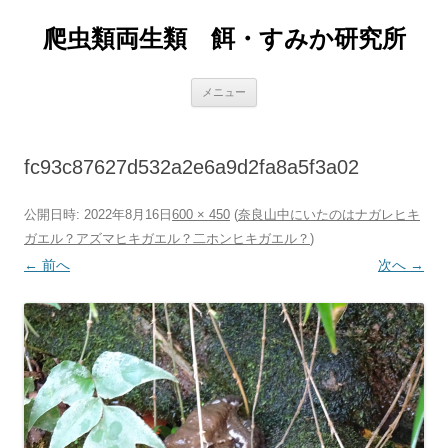
爬虫類両生類 餌・すみか研究所
コ
メニュー
ン
テ
ン
ツ
へ
fc93c87627d532a2e6a9d2fa8a5f3a02
ス
キ
ッ
プ
公開日時:
2022年8月16日
600 × 450
(
奈良山中にいたのはナガレヒキ
ガエル？アズマヒキガエル？二ホンヒキガエル？
)
← 前へ
次へ →