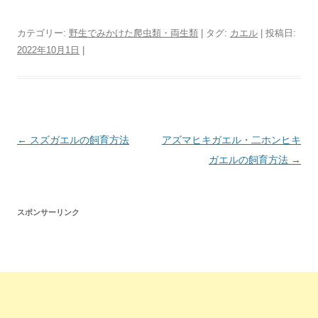
カテゴリー:
野生でみかけた爬虫類・両生類
| タグ:
カエル
| 投稿日:
2022年10月1日
|
投
←
スズガエルの飼育方法
アズマヒキガエル・二ホンヒキ
稿
ガエルの飼育方法
→
ナ
ビ
スポンサーリンク
ゲ
ー
シ
ョ
ン