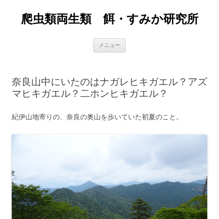
爬虫類両生類 餌・すみか研究所
コ
メニュー
ン
テ
ン
ツ
へ
奈良山中にいたのはナガレヒキガエル？アズ
ス
キ
マヒキガエル？二ホンヒキガエル？
ッ
プ
紀伊山地寄りの、奈良の奥山を歩いていた初夏のこと。