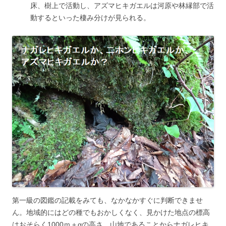
床、樹上で活動し、アズマヒキガエルは河原や林縁部で活
動するといった棲み分けが見られる。
第一級の図鑑の記載をみても、なかなかすぐに判断できませ
ん。地域的にはどの種でもおかしくなく、見かけた地点の標高
はおそらく1000ｍ＋αの高さ。山地であることからナガレヒキ