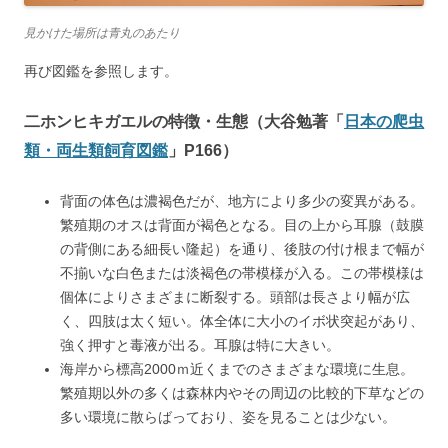
見かけた場所は青丸のあたり
再び図鑑を参照します。
二ホンヒキガエルの特徴・生態（大谷勉著「
日本の爬虫
類・両生類飼育図鑑
」P166）
背面の体色は濃褐色だが、地方により多少の変異がある。
繁殖期のオスは背面が褐色となる。目の上から耳腺（鼓膜
の背側にある細長い隆起）を通り、後肢の付け根まで幅が
不揃いな白色または淡褐色の帯模様が入る。この帯模様は
個体によりさまざまに断裂する。頭部は長さより幅が広
く、四肢は太く短い。体全体に大小のイボ状突起があり、
強く押すと毒液が出る。耳腺は特に大きい。
海岸から標高2000ｍ近くまでのさまざまな環境に生息。
繁殖期以外の多くは森林内やその周辺の比較的下草などの
多い環境に散らばっており、姿を見ることは少ない。