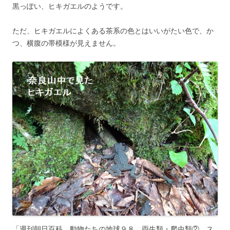
黒っぽい、ヒキガエルのようです。
ただ、ヒキガエルによくある茶系の色とはいいがたい色で、か
つ、横腹の帯模様が見えません。
「週刊朝日百科 動物たちの地球９８ 両生類・爬虫類② ス