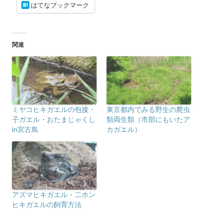
はてなブックマーク
関連
ミヤコヒキガエルの包接・
東京都内でみる野生の爬虫
子ガエル・おたまじゃくし
類両生類（市部にもいたア
in宮古島
カガエル）
アズマヒキガエル・二ホン
ヒキガエルの飼育方法