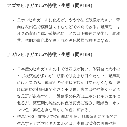
アズマヒキガエルの特徴・生態（同P168）
二ホンヒキガエルに似るが、やや小型で鼓膜が大きい、背
面は灰褐色で模様はくすむなどで区別できる。繁殖期には
オスの背面全体が黄褐色に、メスは明褐色に変化し、雌雄
共、体側の白色帯で囲われた黒色模様も鮮明になる。
ナガレヒキガエルの特徴・生態（同P169）
日本産のヒキガエルの中では四肢が長い。体背面は大小の
イボ状突起が多いが、頭部ではあまり目立たない。繁殖期
にはオスのみ、体背面のイボ状突起が目立たなくなる。鼓
膜は斜めの楕円形で小さく不明瞭。腹面はやや荒く不定形
な黒斑が点在する。非繁殖期の色彩は二ホンヒキガエルに
似るが、繁殖期の雌雄の体色は変異に富み、暗緑色、オレ
ンジ色、赤色を含む豊かな体色に変わる。
標高1700ｍ前後までの山地に生息。非繁殖期に同所的に
生息するアズマヒキガエルとは、本種は渓流の周囲や林