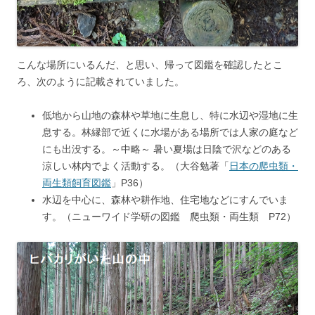
こんな場所にいるんだ、と思い、帰って図鑑を確認したとこ
ろ、次のように記載されていました。
低地から山地の森林や草地に生息し、特に水辺や湿地に生
息する。林縁部で近くに水場がある場所では人家の庭など
にも出没する。～中略～ 暑い夏場は日陰で沢などのある
涼しい林内でよく活動する。（大谷勉著「
日本の爬虫類・
両生類飼育図鑑
」P36）
水辺を中心に、森林や耕作地、住宅地などにすんでいま
す。（ニューワイド学研の図鑑 爬虫類・両生類 P72）