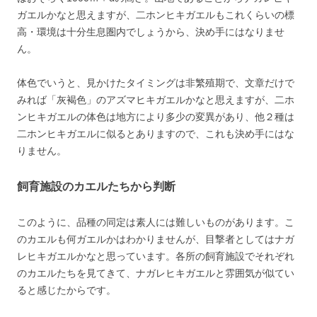
ガエルかなと思えますが、二ホンヒキガエルもこれくらいの標
高・環境は十分生息圏内でしょうから、決め手にはなりませ
ん。
体色でいうと、見かけたタイミングは非繁殖期で、文章だけで
みれば「灰褐色」のアズマヒキガエルかなと思えますが、二ホ
ンヒキガエルの体色は地方により多少の変異があり、他２種は
二ホンヒキガエルに似るとありますので、これも決め手にはな
りません。
飼育施設のカエルたちから判断
このように、品種の同定は素人には難しいものがあります。こ
のカエルも何ガエルかはわかりませんが、目撃者としてはナガ
レヒキガエルかなと思っています。各所の飼育施設でそれぞれ
のカエルたちを見てきて、ナガレヒキガエルと雰囲気が似てい
ると感じたからです。