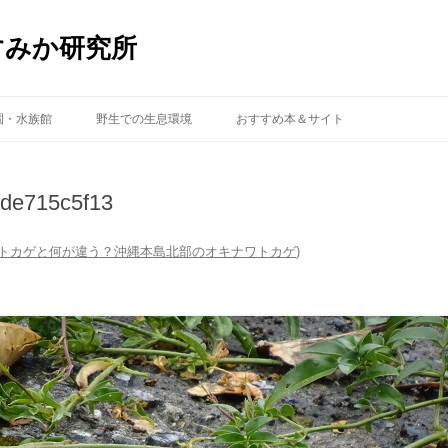
すみか研究所
コ
ン
園・水族館
野生での生息環境
おすすめ本＆サイト
テ
ン
ツ
へ
ス
de715c5f13
キ
ッ
プ
トカゲと何が違う？沖縄本島北部のオキナワトカゲ
)