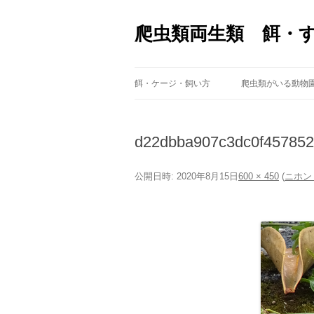
爬虫類両生類 餌・
餌・ケージ・飼い方
爬虫類がいる動物
d22dbba907c3dc0f457852
公開日時:
2020年8月15日
600 × 450
(
ニホン