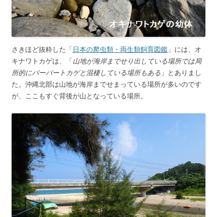
さきほど抜粋した「
日本の爬虫類・両生類飼育図鑑
」には、オ
キナワトカゲは、「
山地が海岸までせり出している場所では局
所的にバーバートカゲと混棲している場所もある
」とありまし
た。沖縄北部は山地が海岸までせまっている場所が多いのです
が、ここもすぐ背後が山となっている場所。