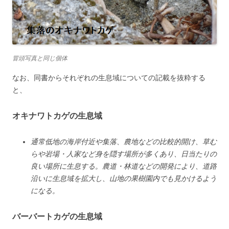
冒頭写真と同じ個体
なお、同書からそれぞれの生息域についての記載を抜粋する
と、
オキナワトカゲの生息域
通常低地の海岸付近や集落、農地などの比較的開け、草む
らや岩場・人家など身を隠す場所が多くあり、日当たりの
良い場所に生息する。農道・林道などの開発により、道路
沿いに生息域を拡大し、山地の果樹園内でも見かけるよう
になる。
バーバートカゲの生息域