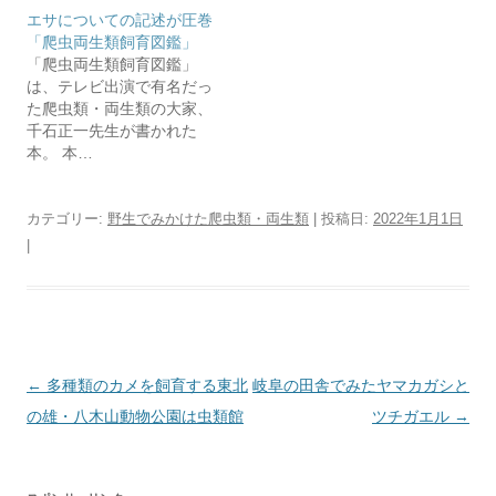
エサについての記述が圧巻
「爬虫両生類飼育図鑑」
「爬虫両生類飼育図鑑」
は、テレビ出演で有名だっ
た爬虫類・両生類の大家、
千石正一先生が書かれた
本。 本…
カテゴリー:
野生でみかけた爬虫類・両生類
| 投稿日:
2022年1月1日
|
投
←
多種類のカメを飼育する東北
岐阜の田舎でみたヤマカガシと
稿
の雄・八木山動物公園は虫類館
ツチガエル
→
ナ
ビ