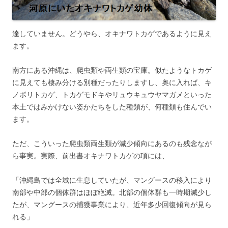
達していません。どうやら、オキナワトカゲであるように見え
ます。
南方にある沖縄は、爬虫類や両生類の宝庫。似たようなトカゲ
に見えても棲み分ける別種だったりしますし、奥に入れば、キ
ノボリトカゲ、トカゲモドキやリュウキュウヤマガメといった
本土ではみかけない姿かたちをした種類が、何種類も住んでい
ます。
ただ、こういった爬虫類両生類が減少傾向にあるのも残念なが
ら事実。実際、前出書オキナワトカゲの項には、
「沖縄島では全域に生息していたが、マングースの移入により
南部や中部の個体群はほぼ絶滅。北部の個体群も一時期減少し
たが、マングースの捕獲事業により、近年多少回復傾向が見ら
れる」