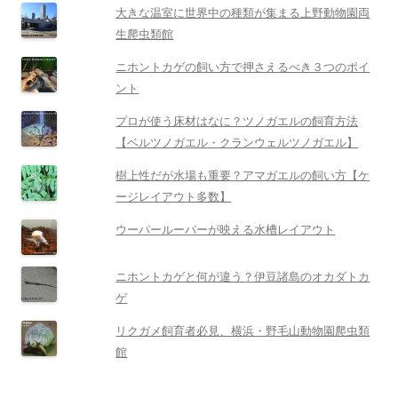
大きな温室に世界中の種類が集まる上野動物園両
生爬虫類館
ニホントカゲの飼い方で押さえるべき３つのポイ
ント
プロが使う床材はなに？ツノガエルの飼育方法
【ベルツノガエル・クランウェルツノガエル】
樹上性だが水場も重要？アマガエルの飼い方【ケ
ージレイアウト多数】
ウーパールーパーが映える水槽レイアウト
ニホントカゲと何が違う？伊豆諸島のオカダトカ
ゲ
リクガメ飼育者必見、横浜・野毛山動物園爬虫類
館