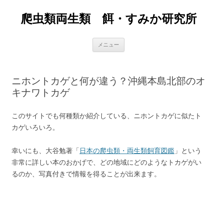
爬虫類両生類 餌・すみか研究所
コ
メニュー
ン
テ
ン
ツ
へ
ニホントカゲと何が違う？沖縄本島北部のオ
ス
キ
キナワトカゲ
ッ
プ
このサイトでも何種類か紹介している、ニホントカゲに似たト
カゲいろいろ。
幸いにも、大谷勉著「
日本の爬虫類・両生類飼育図鑑
」という
非常に詳しい本のおかげで、どの地域にどのようなトカゲがい
るのか、写真付きで情報を得ることが出来ます。