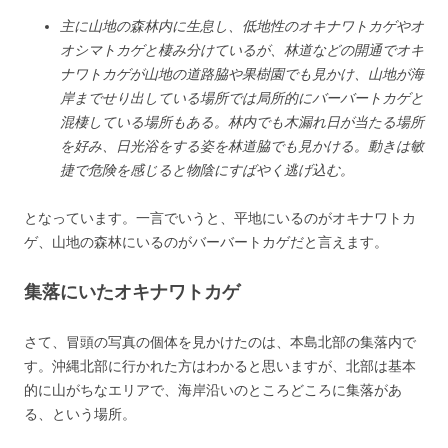
主に山地の森林内に生息し、低地性のオキナワトカゲやオ
オシマトカゲと棲み分けているが、林道などの開通でオキ
ナワトカゲが山地の道路脇や果樹園でも見かけ、山地が海
岸までせり出している場所では局所的にバーバートカゲと
混棲している場所もある。林内でも木漏れ日が当たる場所
を好み、日光浴をする姿を林道脇でも見かける。動きは敏
捷で危険を感じると物陰にすばやく逃げ込む。
となっています。一言でいうと、平地にいるのがオキナワトカ
ゲ、山地の森林にいるのがバーバートカゲだと言えます。
集落にいたオキナワトカゲ
さて、冒頭の写真の個体を見かけたのは、本島北部の集落内で
す。沖縄北部に行かれた方はわかると思いますが、北部は基本
的に山がちなエリアで、海岸沿いのところどころに集落があ
る、という場所。