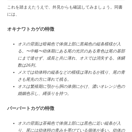
これを踏まえたうえで、外見からも確認してみましょう。同書
には、
オキナワトカゲの特徴
オスの背面は暗褐色で体側上部に黒褐色の縦条模様が入
る。〜中略〜幼体期にある尾の光沢のある青色は尾の基部
にまで達せず、成長と共に薄れ、オスでは消失する。体鱗
数は26列。
メスでは幼体時の縦条などの模様は薄れるが残り、尾の青
さも尾先の方に薄れて残る。
オスは繁殖期に顎から胴の体側にかけ、濃いオレンジ色の
婚姻色示し、縄張りを持つ。
バーバートカゲの特徴
オスの背面は茶褐色で体側上部には黒色に近い縦条が入
り、尾には幼体時の青みを帯びている個体が多い。幼体の