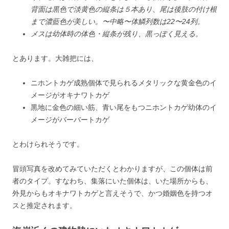
背面は黒色で淡黄色の縦条は５本あり、尾は後肢の付け根
まで濃藍色が美しい。〜中略〜体鱗列数は22〜24列。
メスは幼体時の体色・縦条が残り、黒っぽく見える。
とあります。大雑把には、
ニホントカゲ成熟個体で見られるメタリックな黄金色のイ
メージがオキナワトカゲ
黒地に金色の細い筋、青い尾をもつニホントカゲ幼体のイ
メージがバーバートカゲ
とわけられそうです。
冒頭写真を改めてみていただくとわかりますが、この個体は前
者のタイプ。すなわち、集落にいた個体は、いた場所からも、
外見からもオキナワトカゲと言えそうで、かつ婚姻色を持つオ
スと推定されます。