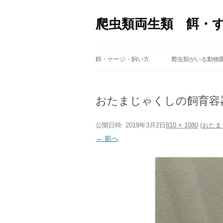
爬虫類両生類 餌・
餌・ケージ・飼い方
爬虫類がいる動物
おたまじゃくしの飼育容
公開日時:
2019年3月2日
810 × 1080
(
おたま
← 前へ