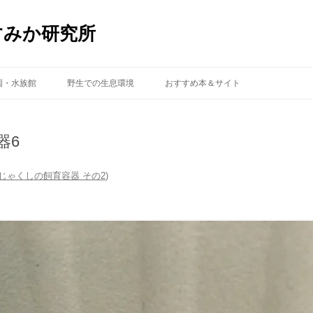
すみか研究所
コ
ン
園・水族館
野生での生息環境
おすすめ本＆サイト
テ
ン
ツ
へ
ス
器6
キ
ッ
プ
じゃくしの飼育容器 その2
)