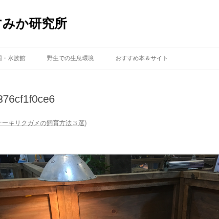
すみか研究所
コ
ン
園・水族館
野生での生息環境
おすすめ本＆サイト
テ
ン
ツ
へ
ス
76cf1f0ce6
キ
ッ
プ
ケーキリクガメの飼育方法３選
)