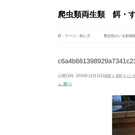
爬虫類両生類 餌・
餌・ケージ・飼い方
爬虫類がいる動物
c6a4b661398929a7341c23
公開日時:
2019年12月15日
600 × 450
(
パン
← 前へ