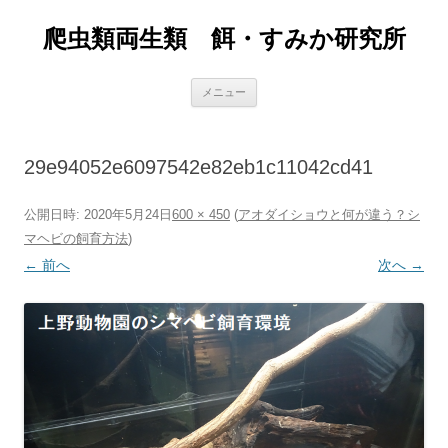
爬虫類両生類 餌・すみか研究所
コ
メニュー
ン
テ
ン
ツ
へ
29e94052e6097542e82eb1c11042cd41
ス
キ
ッ
プ
公開日時:
2020年5月24日
600 × 450
(
アオダイショウと何が違う？シ
マヘビの飼育方法
)
← 前へ
次へ →