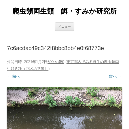
爬虫類両生類 餌・すみか研究所
コ
メニュー
ン
テ
ン
ツ
へ
7c6acdac49c342f8bbc8bb4e0f68773e
ス
キ
ッ
プ
公開日時:
2021年1月2日
600 × 450
(
東京都内でみる野生の爬虫類両
生類５種（23区の常連）
)
← 前へ
次へ →