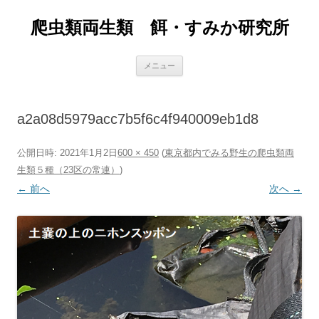
爬虫類両生類 餌・すみか研究所
コ
メニュー
ン
テ
ン
ツ
へ
a2a08d5979acc7b5f6c4f940009eb1d8
ス
キ
ッ
プ
公開日時:
2021年1月2日
600 × 450
(
東京都内でみる野生の爬虫類両
生類５種（23区の常連）
)
← 前へ
次へ →