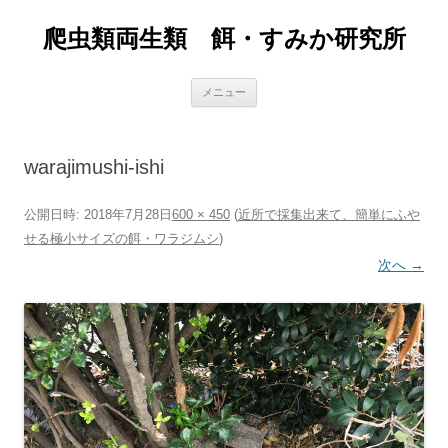
爬虫類両生類 餌・すみか研究所
コ
メニュー
ン
テ
ン
ツ
へ
warajimushi-ishi
ス
キ
ッ
プ
公開日時:
2018年7月28日
600 × 450
(
近所で採集出来て、簡単にふや
せる極小サイズの餌・ワラジムシ
)
次へ →