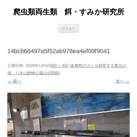
爬虫類両生類 餌・すみか研究所
コ
メニュー
ン
テ
ン
ツ
へ
14bcb66497a5f52ab978ea4ef09f9041
ス
キ
ッ
プ
公開日時:
2020年5月6日
600 × 450
(
多種類のカメを飼育する東北の
雄・八木山動物公園は虫類館
)
← 前へ
次へ →