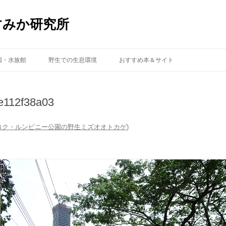
すみか研究所
コ
ン
園・水族館
野生での生息環境
おすすめ本＆サイト
テ
ン
ツ
へ
ス
e112f38a03
キ
ッ
プ
コク・ルンピニー公園の野生ミズオオトカゲ
)