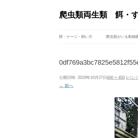
爬虫類両生類 餌・
餌・ケージ・飼い方
爬虫類がいる動物
0df769a3bc7825e5812f55
公開日時:
2019年10月27日
600 × 450
(
バン
← 前へ