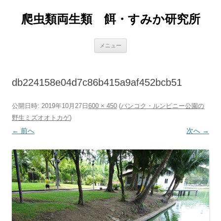
爬虫類両生類 餌・すみか研究所
コ
メニュー
ン
テ
ン
ツ
へ
db224158e04d7c86b415a9af452bcb51
ス
キ
ッ
プ
公開日時:
2019年10月27日
600 × 450
(
バンコク・ルンピニー公園の
野生ミズオオトカゲ
)
← 前へ
次へ →