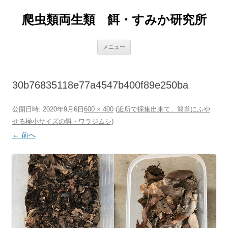
爬虫類両生類 餌・すみか研究所
コ
メニュー
ン
テ
ン
ツ
へ
30b76835118e77a4547b400f89e250ba
ス
キ
ッ
プ
公開日時:
2020年9月6日
600 × 400
(
近所で採集出来て、簡単にふや
せる極小サイズの餌・ワラジムシ
)
← 前へ