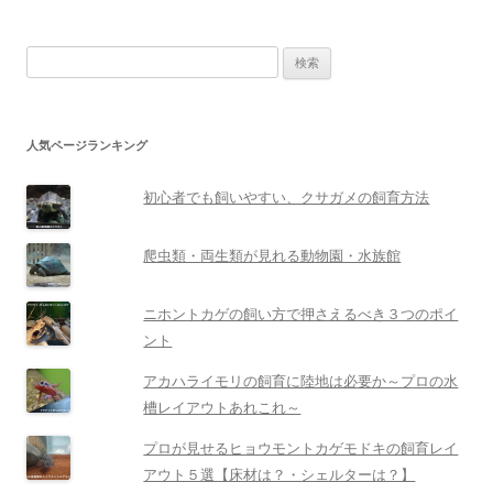
検
索:
人気ページランキング
初心者でも飼いやすい、クサガメの飼育方法
爬虫類・両生類が見れる動物園・水族館
ニホントカゲの飼い方で押さえるべき３つのポイ
ント
アカハライモリの飼育に陸地は必要か～プロの水
槽レイアウトあれこれ～
プロが見せるヒョウモントカゲモドキの飼育レイ
アウト５選【床材は？・シェルターは？】