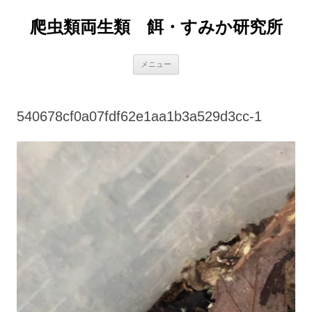
爬虫類両生類 餌・すみか研究所
コ
メニュー
ン
テ
ン
ツ
へ
540678cf0a07fdf62e1aa1b3a529d3cc-1
ス
キ
ッ
プ
動
画
プ
レ
ー
ヤ
ー