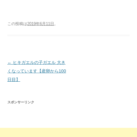
この投稿は
2019年6月11日
。
投
←
ヒキガエルの子ガエル 大き
稿
くなっています【産卵から100
ナ
日目】
ビ
ゲ
スポンサーリンク
ー
シ
ョ
ン