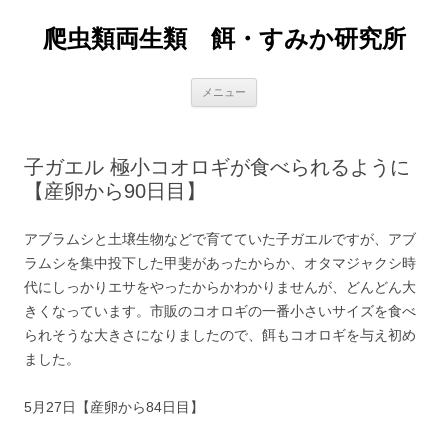
爬虫類両生類 餌・すみか研究所
コ
メニュー
ン
テ
ン
ツ
へ
子ガエル 極小コオロギが食べられるように
ス
キ
【産卵から90日目】
ッ
プ
アブラムシと土壌生物などで育てていた子ガエルですが、アブ
ラムシを集中投下した甲斐があったからか、オタマジャクシ時
代にしっかりエサをやったからかわかりませんが、どんどん大
きくなっています。市販のコオロギの一番小さいサイズを食べ
られそうな大きさになりましたので、餌もコオロギを与え初め
ました。
5月27日【産卵から84日目】