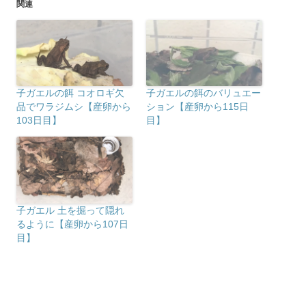
関連
子ガエルの餌 コオロギ欠
子ガエルの餌のバリュエー
品でワラジムシ【産卵から
ション【産卵から115日
103日目】
目】
子ガエル 土を掘って隠れ
るように【産卵から107日
目】