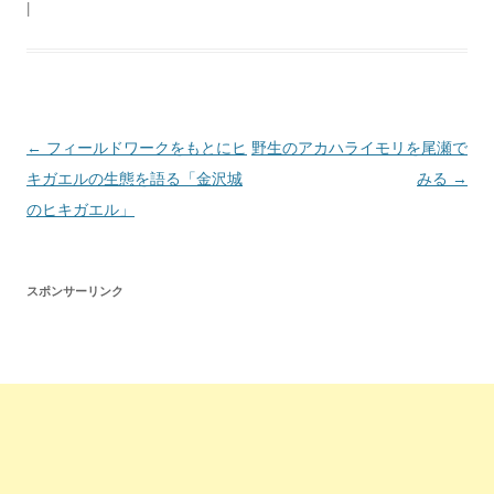
|
投
←
フィールドワークをもとにヒ
野生のアカハライモリを尾瀬で
稿
キガエルの生態を語る「金沢城
みる
→
ナ
のヒキガエル」
ビ
ゲ
スポンサーリンク
ー
シ
ョ
ン